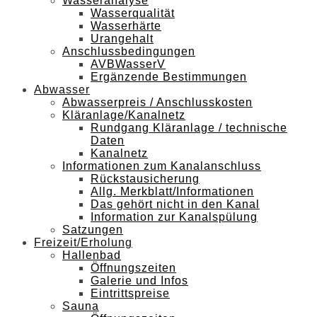
Wasseranalyse
Wasserqualität
Wasserhärte
Urangehalt
Anschlussbedingungen
AVBWasserV
Ergänzende Bestimmungen
Abwasser
Abwasserpreis / Anschlusskosten
Kläranlage/Kanalnetz
Rundgang Kläranlage / technische
Daten
Kanalnetz
Informationen zum Kanalanschluss
Rückstausicherung
Allg. Merkblatt/Informationen
Das gehört nicht in den Kanal
Information zur Kanalspülung
Satzungen
Freizeit/Erholung
Hallenbad
Öffnungszeiten
Galerie und Infos
Eintrittspreise
Sauna