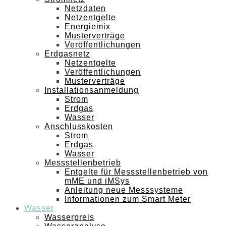
Netzdaten
Netzentgelte
Energiemix
Musterverträge
Veröffentlichungen
Erdgasnetz
Netzentgelte
Veröffentlichungen
Musterverträge
Installationsanmeldung
Strom
Erdgas
Wasser
Anschlusskosten
Strom
Erdgas
Wasser
Messstellenbetrieb
Entgelte für Messstellenbetrieb von
mME und iMSys
Anleitung neue Messsysteme
Informationen zum Smart Meter
Wasser
Wasserpreis