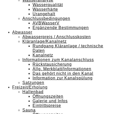
Wasseranalyse
Wasserqualität
Wasserhärte
Urangehalt
Anschlussbedingungen
AVBWasserV
Ergänzende Bestimmungen
Abwasser
Abwasserpreis / Anschlusskosten
Kläranlage/Kanalnetz
Rundgang Kläranlage / technische
Daten
Kanalnetz
Informationen zum Kanalanschluss
Rückstausicherung
Allg. Merkblatt/Informationen
Das gehört nicht in den Kanal
Information zur Kanalspülung
Satzungen
Freizeit/Erholung
Hallenbad
Öffnungszeiten
Galerie und Infos
Eintrittspreise
Sauna