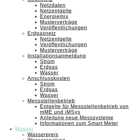
Netzdaten
Netzentgelte
Energiemix
Musterverträge
Veröffentlichungen
Erdgasnetz
Netzentgelte
Veröffentlichungen
Musterverträge
Installationsanmeldung
Strom
Erdgas
Wasser
Anschlusskosten
Strom
Erdgas
Wasser
Messstellenbetrieb
Entgelte für Messstellenbetrieb von
mME und iMSys
Anleitung neue Messsysteme
Informationen zum Smart Meter
Wasser
Wasserpreis