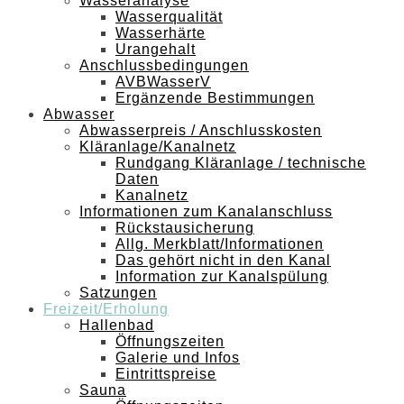
Wasseranalyse
Wasserqualität
Wasserhärte
Urangehalt
Anschlussbedingungen
AVBWasserV
Ergänzende Bestimmungen
Abwasser
Abwasserpreis / Anschlusskosten
Kläranlage/Kanalnetz
Rundgang Kläranlage / technische
Daten
Kanalnetz
Informationen zum Kanalanschluss
Rückstausicherung
Allg. Merkblatt/Informationen
Das gehört nicht in den Kanal
Information zur Kanalspülung
Satzungen
Freizeit/Erholung
Hallenbad
Öffnungszeiten
Galerie und Infos
Eintrittspreise
Sauna