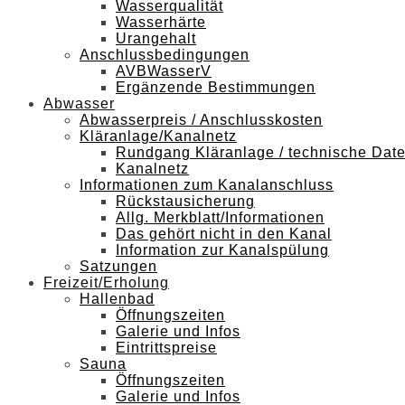
Wasserqualität
Wasserhärte
Urangehalt
Anschlussbedingungen
AVBWasserV
Ergänzende Bestimmungen
Abwasser
Abwasserpreis / Anschlusskosten
Kläranlage/Kanalnetz
Rundgang Kläranlage / technische Dat
Kanalnetz
Informationen zum Kanalanschluss
Rückstausicherung
Allg. Merkblatt/Informationen
Das gehört nicht in den Kanal
Information zur Kanalspülung
Satzungen
Freizeit/Erholung
Hallenbad
Öffnungszeiten
Galerie und Infos
Eintrittspreise
Sauna
Öffnungszeiten
Galerie und Infos