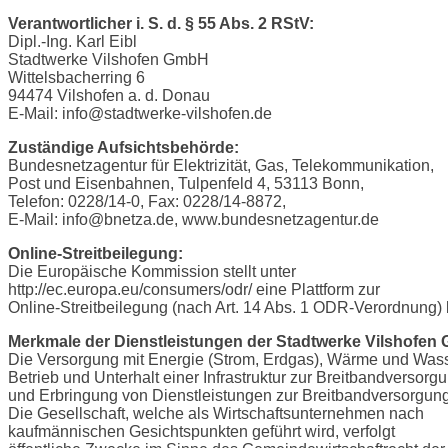
Verantwortlicher i. S. d. § 55 Abs. 2 RStV:
Dipl.-Ing. Karl Eibl
Stadtwerke Vilshofen GmbH
Wittelsbacherring 6
94474 Vilshofen a. d. Donau
E-Mail: info@stadtwerke-vilshofen.de
Zuständige Aufsichtsbehörde:
Bundesnetzagentur für Elektrizität, Gas, Telekommunikation,
Post und Eisenbahnen, Tulpenfeld 4, 53113 Bonn,
Telefon: 0228/14-0, Fax: 0228/14-8872,
E-Mail: info@bnetza.de, www.bundesnetzagentur.de
Online-Streitbeilegung:
Die Europäische Kommission stellt unter
http://ec.europa.eu/consumers/odr/ eine Plattform zur
Online-Streitbeilegung (nach Art. 14 Abs. 1 ODR-Verordnung) b
Merkmale der Dienstleistungen der Stadtwerke Vilshofen
Die Versorgung mit Energie (Strom, Erdgas), Wärme und Wass
Betrieb und Unterhalt einer Infrastruktur zur Breitbandversorg
und Erbringung von Dienstleistungen zur Breitbandversorgung
Die Gesellschaft, welche als Wirtschaftsunternehmen nach
kaufmännischen Gesichtspunkten geführt wird, verfolgt