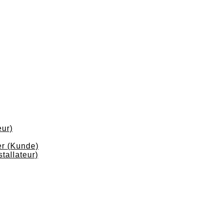
eur)
r (Kunde)
tallateur)