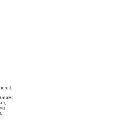
ereit.
 GmbH:
er,
ung
.