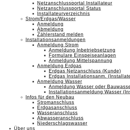
Netzanschlussportal Installateur
Netzanschlussportal Status
Installateurverzeichnis
Strom/Erdgas/Wasser
Anmeldung
Abmeldung
Zählerstand melden
Installationsanmeldungen
Anmeldung Strom
Anmeldung Inbetriebsetzung
Formulare Einspeiseanlagen
Anmeldung Mittelspannung
Anmeldung Erdgas
Erdgas Netzanschluss (Kunde)
Erdgas Installationsanm. (Installat
Anmeldung Wasser
Anmeldung Wasser oder Bauwasse
Installationsanmeldung Wasser (Ins
Infos für den Neubau
Stromanschluss
Erdgasanschluss
Wasseranschluss
Abwasseranschluss
Niederschlagswasser
Über uns