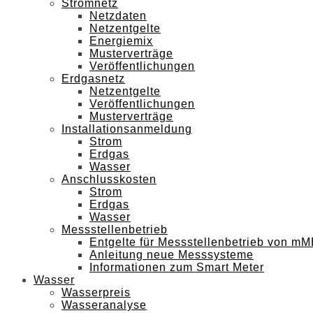
Stromnetz
Netzdaten
Netzentgelte
Energiemix
Musterverträge
Veröffentlichungen
Erdgasnetz
Netzentgelte
Veröffentlichungen
Musterverträge
Installationsanmeldung
Strom
Erdgas
Wasser
Anschlusskosten
Strom
Erdgas
Wasser
Messstellenbetrieb
Entgelte für Messstellenbetrieb von m
Anleitung neue Messsysteme
Informationen zum Smart Meter
Wasser
Wasserpreis
Wasseranalyse