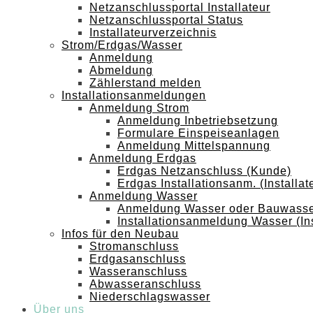
Netzanschlussportal Installateur
Netzanschlussportal Status
Installateurverzeichnis
Strom/Erdgas/Wasser
Anmeldung
Abmeldung
Zählerstand melden
Installationsanmeldungen
Anmeldung Strom
Anmeldung Inbetriebsetzung
Formulare Einspeiseanlagen
Anmeldung Mittelspannung
Anmeldung Erdgas
Erdgas Netzanschluss (Kunde)
Erdgas Installationsanm. (Installat
Anmeldung Wasser
Anmeldung Wasser oder Bauwasse
Installationsanmeldung Wasser (Ins
Infos für den Neubau
Stromanschluss
Erdgasanschluss
Wasseranschluss
Abwasseranschluss
Niederschlagswasser
Über uns