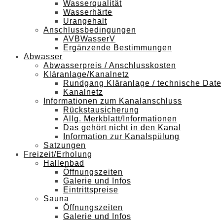
Wasserqualität
Wasserhärte
Urangehalt
Anschlussbedingungen
AVBWasserV
Ergänzende Bestimmungen
Abwasser
Abwasserpreis / Anschlusskosten
Kläranlage/Kanalnetz
Rundgang Kläranlage / technische Dat
Kanalnetz
Informationen zum Kanalanschluss
Rückstausicherung
Allg. Merkblatt/Informationen
Das gehört nicht in den Kanal
Information zur Kanalspülung
Satzungen
Freizeit/Erholung
Hallenbad
Öffnungszeiten
Galerie und Infos
Eintrittspreise
Sauna
Öffnungszeiten
Galerie und Infos