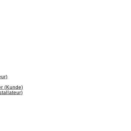
eur)
r (Kunde)
tallateur)