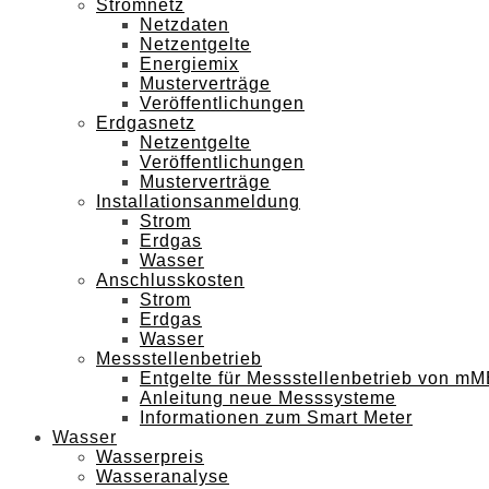
Stromnetz
Netzdaten
Netzentgelte
Energiemix
Musterverträge
Veröffentlichungen
Erdgasnetz
Netzentgelte
Veröffentlichungen
Musterverträge
Installationsanmeldung
Strom
Erdgas
Wasser
Anschlusskosten
Strom
Erdgas
Wasser
Messstellenbetrieb
Entgelte für Messstellenbetrieb von m
Anleitung neue Messsysteme
Informationen zum Smart Meter
Wasser
Wasserpreis
Wasseranalyse