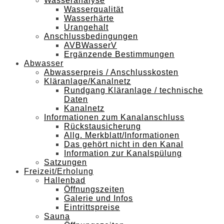
Wasseranalyse
Wasserqualität
Wasserhärte
Urangehalt
Anschlussbedingungen
AVBWasserV
Ergänzende Bestimmungen
Abwasser
Abwasserpreis / Anschlusskosten
Kläranlage/Kanalnetz
Rundgang Kläranlage / technische
Daten
Kanalnetz
Informationen zum Kanalanschluss
Rückstausicherung
Allg. Merkblatt/Informationen
Das gehört nicht in den Kanal
Information zur Kanalspülung
Satzungen
Freizeit/Erholung
Hallenbad
Öffnungszeiten
Galerie und Infos
Eintrittspreise
Sauna